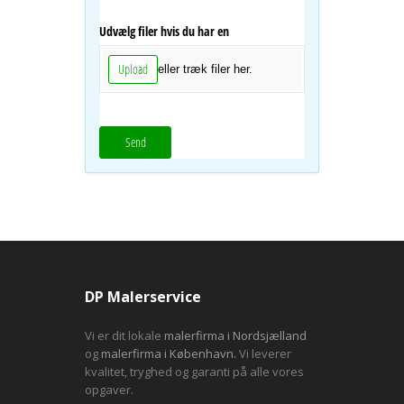
Udvælg filer hvis du har en
Upload
eller træk filer her.
Send
DP Malerservice
Vi er dit lokale
malerfirma i Nordsjælland
og
malerfirma i København.
Vi leverer
kvalitet, tryghed og garanti på alle vores
opgaver.