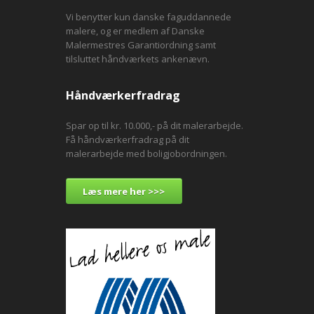
Vi benytter kun danske faguddannede
malere, og er medlem af Danske
Malermestres Garantiordning samt
tilsluttet håndværkets ankenævn.
Håndværkerfradrag
Spar op til kr. 10.000,- på dit malerarbejde.
Få håndværkerfradrag på dit
malerarbejde med boligjobordningen.
Læs mere her >>>