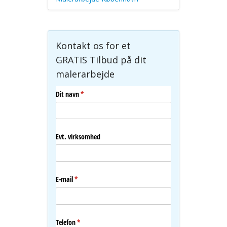
Kontakt os for et
GRATIS Tilbud på dit
malerarbejde
Dit navn
(påkrævet)
*
Evt. virksomhed
E-mail
(påkrævet)
*
Telefon
(påkrævet)
*