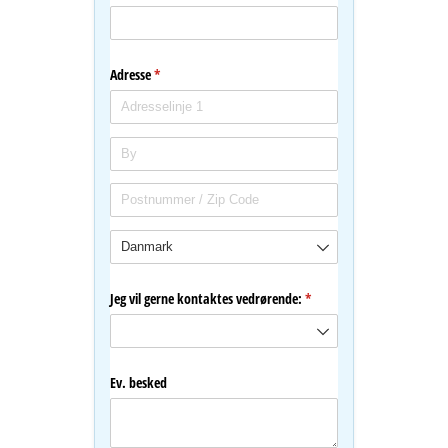
Adresse
(påkrævet)
*
Jeg vil gerne kontaktes vedrørende:
(påkrævet)
*
Ev. besked