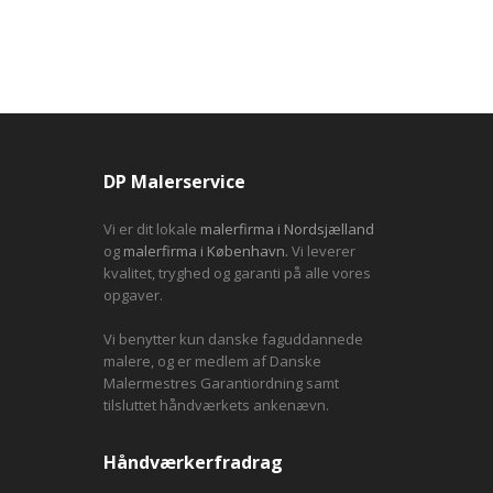
DP Malerservice
Vi er dit lokale
malerfirma i Nordsjælland
og
malerfirma i København.
Vi leverer
kvalitet, tryghed og garanti på alle vores
opgaver.
Vi benytter kun danske faguddannede
malere, og er medlem af Danske
Malermestres Garantiordning samt
tilsluttet håndværkets ankenævn.
Håndværkerfradrag