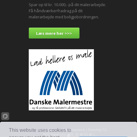
Spar op til kr. 10.000,- på dit malerarbejde.
Få håndværkerfradrag på dit
malerarbejde med boligjobordningen.
Læs mere her >>>
This website uses cookies to
© Copyright 2014 · DP Malerservice | Fruerhøj 12,
2970 Hørsholm | Tlf. 20 40 03 40 |