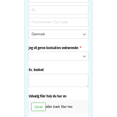
Jeg vil gerne kontaktes vedrørende:
(påkrævet)
*
Ev. besked
Udvælg filer hvis du har en
Upload
eller træk filer her.