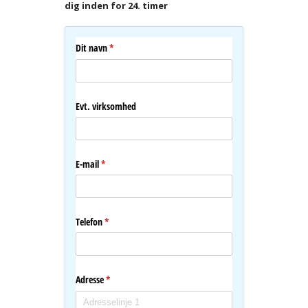
dig inden for 24. timer
Dit navn
(påkrævet)
*
Evt. virksomhed
E-mail
(påkrævet)
*
Telefon
(påkrævet)
*
Adresse
(påkrævet)
*