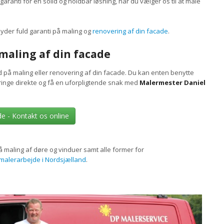
n garanti for en solid og holdbar løsning, når du vælger os til at male
yder fuld garanti på maling og
renovering af din facade
.
 maling af din facade
d på maling eller renovering af din facade. Du kan enten benytte
r ringe direkte og få en uforpligtende snak med
Malermester Daniel
de - Kontakt os online
 maling af døre og vinduer samt alle former for
malerarbejde i Nordsjælland
.