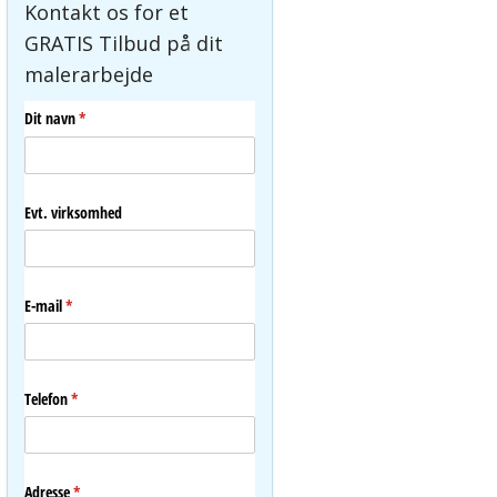
Kontakt os for et
GRATIS Tilbud på dit
malerarbejde
Dit navn
(påkrævet)
*
Evt. virksomhed
E-mail
(påkrævet)
*
Telefon
(påkrævet)
*
Adresse
(påkrævet)
*