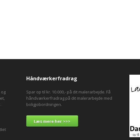
Håndværkerfradrag
og
Spar op til kr. 10.000,- på dit malerarbejde. Få
et,
håndværkerfradrag på dit malerarbejde med
.
boligjobordningen.
Læs mere her >>>
ttet