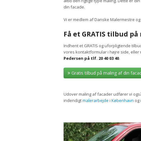
altid den rigtige type maling. Dette er di
din facade.
Vi er medlem af Danske Malermestre og 
Få et GRATIS tilbud på
Indhent et GRATIS og uforpligtende tilbu
vores kontaktformular i højre side, elle
Pedersen på tlf. 20 40 03 40
.
Gratis tilbud på maling af din faca
Udover maling af facader udfører vi også
indendigt
malerarbejde i København
og