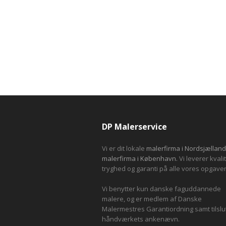
DP Malerservice
Vi er dit lokale
malerfirma i Nordsjælland
malerfirma i København.
Vi leverer kvalit
tryghed og garanti på alle vores opgaver
Vi benytter kun danske faguddannede
malere, og er medlem af Danske
Malermestres Garantiordning samt tilslu
håndværkets ankenævn.