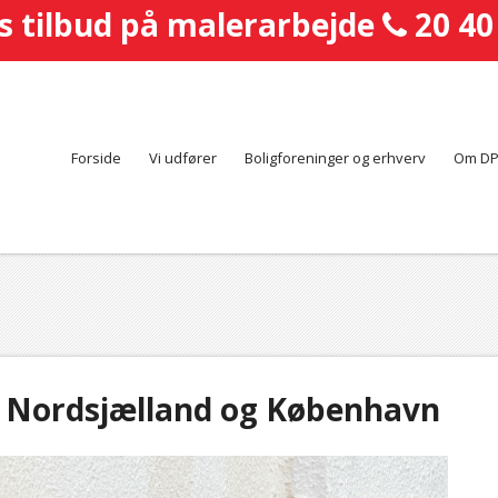
s tilbud på malerarbejde
20 40
Forside
Vi udfører
Boligforeninger og erhverv
Om DP
r Nordsjælland og København