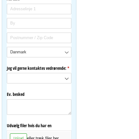
Jeg vil gerne kontaktes vedrørende:
(påkrævet)
*
Ev. besked
Udvælg filer hvis du har en
Upload
eller træk filer her.